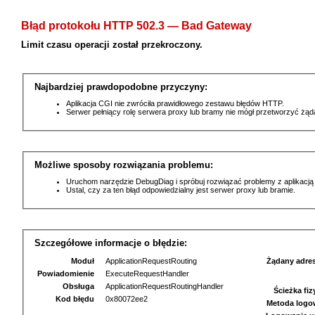
Błąd protokołu HTTP 502.3 — Bad Gateway
Limit czasu operacji został przekroczony.
Najbardziej prawdopodobne przyczyny:
Aplikacja CGI nie zwróciła prawidłowego zestawu błędów HTTP.
Serwer pełniący rolę serwera proxy lub bramy nie mógł przetworzyć żą
Możliwe sposoby rozwiązania problemu:
Uruchom narzędzie DebugDiag i spróbuj rozwiązać problemy z aplikacją
Ustal, czy za ten błąd odpowiedzialny jest serwer proxy lub bramie.
Szczegółowe informacje o błędzie:
Moduł
ApplicationRequestRouting
Żądany adre
Powiadomienie
ExecuteRequestHandler
Obsługa
ApplicationRequestRoutingHandler
Ścieżka fi
Kod błędu
0x80072ee2
Metoda logo